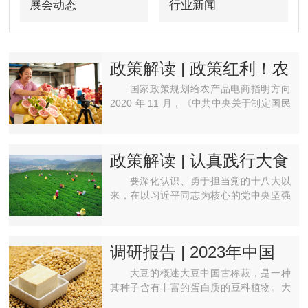
展会动态
行业新闻
政策解读 | 政策红利！农
产品电商迎来高速发展
国家政策规划给农产品电商指明方向
期
2020 年 11 月，《中共中央关于制定国民
经济和社会发展第十四个五年规划和二〇
三五 年远景目标的建议》；2019 年 5
月， 中共中央办公厅、···
政策解读 | 认真践行大食
物观，深入贯彻习近平
要深化认识、勇于担当党的十八大以
总书记树立大食物观的
来，在以习近平同志为核心的党中央坚强
重要论述精神！
领导下，我国粮食生产能力不断增强，粮
食流通现代化水平明显提高，粮食供给结
构持续优化，国家粮食···
调研报告 | 2023年中国
大豆行业市场分析报告
大豆的概述大豆中国古称菽，是一种
其种子含有丰富的蛋白质的豆科植物。大
豆呈椭圆形、球形，最常用来做各种豆制