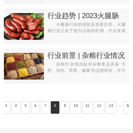
品、压豆油、炼酱油和提炼蛋白质。豆渣
或磨成粗粉的大豆也常···
行业趋势 | 2023火腿肠
行业现状与市场发展前
火腿肠行业的现状及发展目前，火腿
景趋势分析
肠行业正处于较为活跃的时期，行业发展
得到了进一步普及和深化。随着国家调控
猪肉价格、培育猪肉出口市场、推进冷链
物流等政策的利好，火···
行业前景 | 杂粮行业情况
如何? 杂粮行业发展趋势
杂粮行业情况如何杂粮食品具备“天
与杂粮市场前景分析
然、绿色、营养、健康”的品类特征，并可
2023
以方便地“以喝代吃”，是越来越受到消费者
喜爱。杂粮通常是指水稻、小麦、玉米、
大豆和薯类五大···
···
3
4
5
6
7
8
9
10
11
12
13
8/1