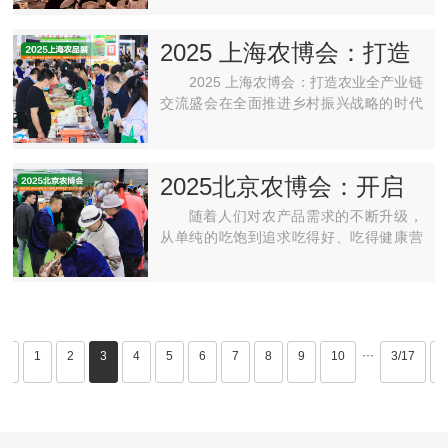
日在上海跨国采购会展中心举行。届时，
将有超过 600 家优···
2025 上海农博会：打造
农业全产业链交流盛会
2025 上海农博会：打造农业全产业链
交流盛会在全面推进乡村振兴战略的时代
浪潮下，农业的现代化发展成为了国家发
展进程中的关键环节。习近平总书记始终
将 “三农” 工作置于···
2025北京农博会：开启
农业多元精彩之旅
随着人们对农产品需求的不断升级，
从单纯的吃饱到追求吃得好、吃得健康营
养，农业产业面临着新的机遇与挑
战。“2025北京农博会”（即2025北京国际
农产品博览会）应运而生，···
···
<<
1
2
3
4
5
6
7
8
9
10
3/17
>