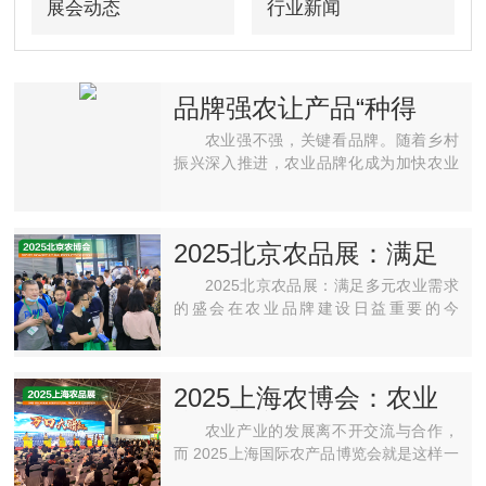
展会动态
行业新闻
品牌强农让产品“种得
好”“卖得火”，聚力打造
农业强不强，关键看品牌。随着乡村
优质农产品品牌
振兴深入推进，农业品牌化成为加快农业
现代化、促进农村经济发展的重要途径。
有业界人士表示，品牌不仅能够提升农业
附加值，还能带动农民···
2025北京农品展：满足
多元农业需求的盛会
2025北京农品展：满足多元农业需求
的盛会在农业品牌建设日益重要的今
天，“2025北京农品展”肩负着重大使命。
它将为绿色优质农产品的供给和乡土特色
品牌的崛起提供强大助力···
2025上海农博会：农业
产业交流合作的绝佳平
农业产业的发展离不开交流与合作，
台
而 2025上海国际农产品博览会就是这样一
个绝佳的平台。展会将于 4 月 28 日至 30