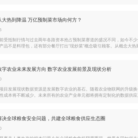
 从大热到降温 万亿预制菜市场向何方？
6
前受抵制行情与过去两年各路资本抢占预制菜赛道的盛况不同，如今不少
产品不是料理包，还有部分餐厅打出“现炒菜”概念吸引顾客。从概念大热到·
| 数字农业未来发展方向 数字农业发展前景及现状分析
0
项目发展现状数据资源是发展数字农业的基石。随着农业物联网的升级换
性成本将不断减少。未来所有的农业产业单元都将拥有定制化的数据供应系
| 解决全球粮食安全问题，共建全球粮食供应生态圈
0