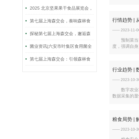
2025 北京坚果果干食品展览会，
行情趋势 |
开启坚果果干产业新篇
第七届上海森交会，奏响森林食
—— 2023-11-0
品产业发展强音
探秘第七届上海森交会，邂逅森
预制菜当
林食品之美
菌业资讯|六安市叶集区食用菌全
度，强调自身
产业链项目开工，开启发展新篇
第七届上海森交会：引领森林食
行业趋势 
章，总投资5.1亿元
品产业潮流
—— 2023-10-3
数字农业
数据采集的显
粮食局势 
—— 2023-10-3