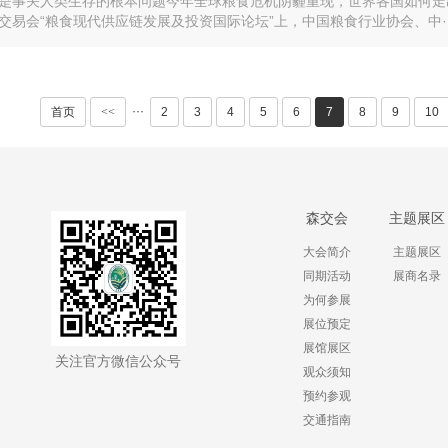
是事关人类生存的根本问题今年全球粮食危机阴霾重现，世界各国如何走出
交易会“粮食现代供应链发展及投资国际论坛”上，中国粮食行业协会、中··
···
首页
<<
2
3
4
5
6
7
8
9
10
森交会
主题展区
大会简介
主题展区
同期活动
展商名录
为何参展
展位预定
展馆展区
关注官方微信公众号
观众须知
预约参观
交通指南